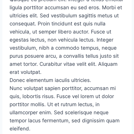
ligula porttitor accumsan eu sed eros. Morbi et
ultricies elit. Sed vestibulum sagittis metus ut
consequat. Proin tincidunt est quis nulla
vehicula, ut semper libero auctor. Fusce ut
egestas lectus, non vehicula lectus. Integer
vestibulum, nibh a commodo tempus, neque
purus posuere arcu, a convallis tellus justo sit
amet tortor. Curabitur vitae velit elit. Aliquam
erat volutpat.
Donec elementum iaculis ultricies.
Nunc volutpat sapien porttitor, accumsan mi
quis, lobortis risus. Fusce vel lorem ut dolor
porttitor mollis. Ut et rutrum lectus, in
ullamcorper enim. Sed scelerisque neque
tempor lacus fermentum, sed dignissim quam
eleifend.