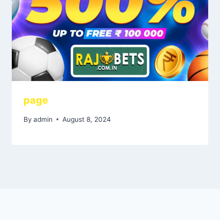
page
By
admin
August 8, 2024