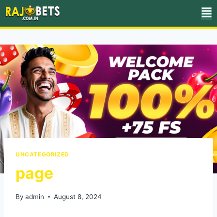
UNCATEGORIZED
page
By
admin
August 8, 2024